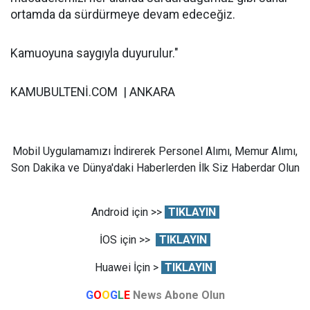
ortamda da sürdürmeye devam edeceğiz.
Kamuoyuna saygıyla duyurulur."
KAMUBULTENİ.COM | ANKARA
Mobil Uygulamamızı İndirerek Personel Alımı, Memur Alımı,
Son Dakika ve Dünya'daki Haberlerden İlk Siz Haberdar Olun
Android için >>
TIKLAYIN
İOS için >>
TIKLAYIN
Huawei İçin >
TIKLAYIN
G
O
O
G
L
E
News Abone Olun