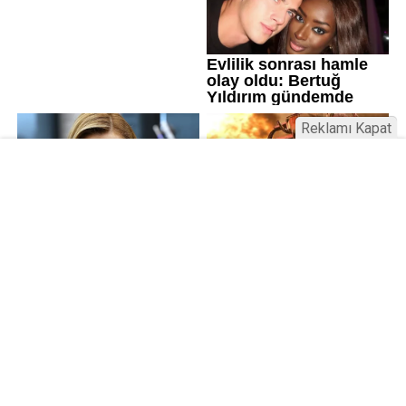
Reklamı Kapat
Kamu Bülteni © 2023
Anasayfa
Künye
İletişim
Gizlilik İlkeleri
Sitene Ekle