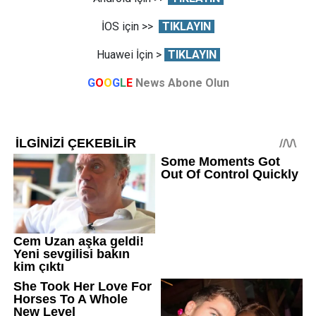
İOS için >>
TIKLAYIN
Huawei İçin >
TIKLAYIN
G
O
O
G
L
E
News Abone Olun