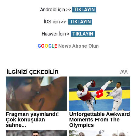
Android için >>
TIKLAYIN
İOS için >>
TIKLAYIN
Huawei İçin >
TIKLAYIN
G
O
O
G
L
E
News Abone Olun