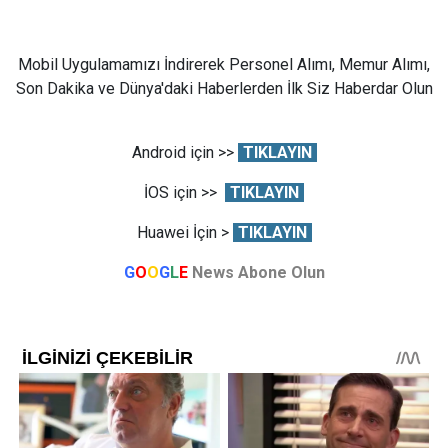
Mobil Uygulamamızı İndirerek Personel Alımı, Memur Alımı,
Son Dakika ve Dünya'daki Haberlerden İlk Siz Haberdar Olun
Android için >>
TIKLAYIN
İOS için >>
TIKLAYIN
Huawei İçin >
TIKLAYIN
G
O
O
G
L
E
News Abone Olun