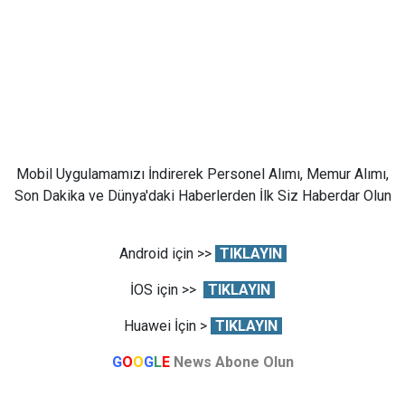
Mobil Uygulamamızı İndirerek Personel Alımı, Memur Alımı,
Son Dakika ve Dünya'daki Haberlerden İlk Siz Haberdar Olun
Android için >>
TIKLAYIN
İOS için >>
TIKLAYIN
Huawei İçin >
TIKLAYIN
G
O
O
G
L
E
News Abone Olun