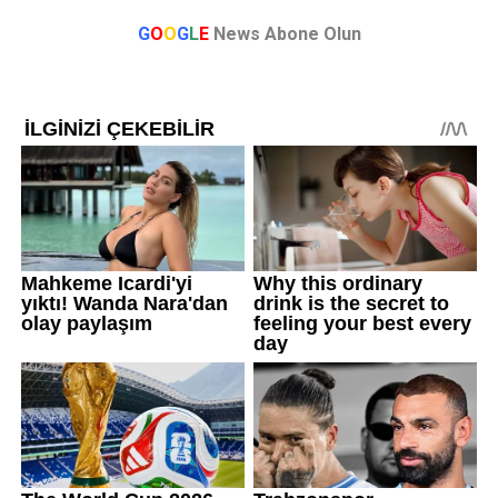
G
O
O
G
L
E
News Abone Olun