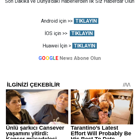
Son Dakika ve Dünya'daki Haberlerden İlk Siz Haberdar Olun
Android için >>
TIKLAYIN
İOS için >>
TIKLAYIN
Huawei İçin >
TIKLAYIN
G
O
O
G
L
E
News Abone Olun