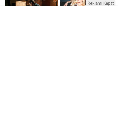
Reklamı Kapat
Kamu Bülteni © 2023
Anasayfa
Künye
İletişim
Gizlilik İlkeleri
Sitene Ekle
Haber Portalı Yazılımı