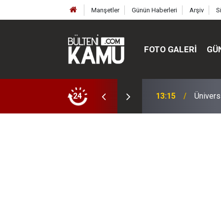
Manşetler
Günün Haberleri
Arşiv
S
FOTO GALERI
GÜ
ülte ve enstitüler kuruldu, bazıları kapatıldı
24
13:00
MEB’de 