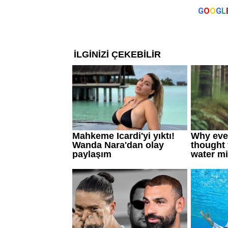
G
O
O
G
L