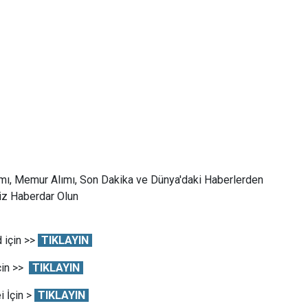
mı, Memur Alımı, Son Dakika ve Dünya'daki Haberlerden
Siz Haberdar Olun
 için >>
TIKLAYIN
çin >>
TIKLAYIN
 İçin >
TIKLAYIN