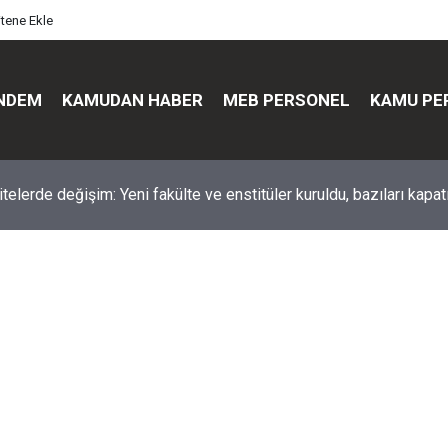
itene Ekle
NDEM
KAMUDAN HABER
MEB PERSONEL
KAMU PE
üst düzey değişim: Genel müdürler değişti, yeni isimler atandı