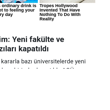
im: Yeni fakülte ve
ıları kapatıldı
ararla bazı üniversitelerde yeni
, bazı birimler kapatıldı. AGÜ ve
stitüsü kuruldu; RTEÜ’de Eczacılık
a fakülte adı değişti.