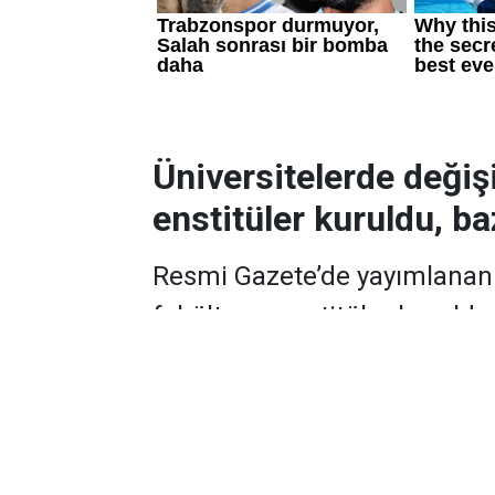
Üniversitelerde değiş
enstitüler kuruldu, baz
Resmi Gazete’de yayımlanan k
fakülte ve enstitüler kuruldu
İSTE’de Lisansüstü Eğitim En
Fakültesi kapatıldı. Aksaray’d