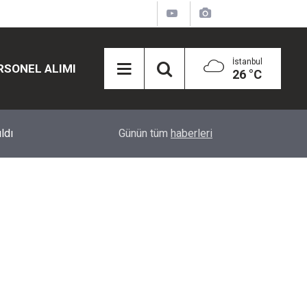
İstanbul
RSONEL ALIMI
26 °C
12:45
Eğiti Bir Sen'den Kadınlar İçin Olay Teklif: Çal
Günün tüm
haberleri