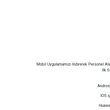
Mobil Uygulamamızı İndirerek Personel Alı
İlk 
Android
İOS i
Huawei