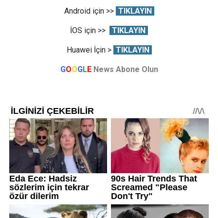
Android için >>
TIKLAYIN
İOS için >>
TIKLAYIN
Huawei İçin >
TIKLAYIN
G
O
O
G
L
E
News Abone Olun