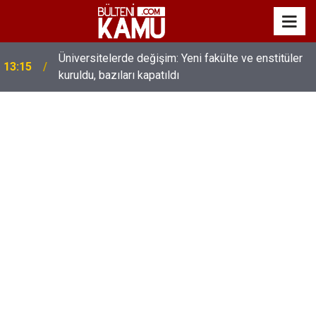
Üniversitelerde değişim: Yeni fakülte ve enstitüler
13:15
kuruldu, bazıları kapatıldı
MEB’de üst düzey değişim: Genel müdürler değişti,
13:00
yeni isimler atandı