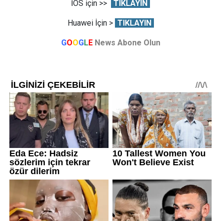
İOS için >>
TIKLAYIN
Huawei İçin >
TIKLAYIN
G
O
O
G
L
E
News Abone Olun