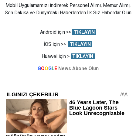
Mobil Uygulamamızı İndirerek Personel Alımı, Memur Alımı,
Son Dakika ve Dünya'daki Haberlerden İlk Siz Haberdar Olun
Android için >>
TIKLAYIN
İOS için >>
TIKLAYIN
Huawei İçin >
TIKLAYIN
G
O
O
G
L
E
News Abone Olun