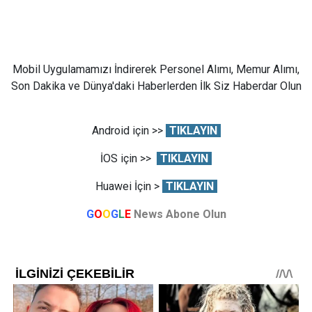
Mobil Uygulamamızı İndirerek Personel Alımı, Memur Alımı,
Son Dakika ve Dünya'daki Haberlerden İlk Siz Haberdar Olun
Android için >>
TIKLAYIN
İOS için >>
TIKLAYIN
Huawei İçin >
TIKLAYIN
G
O
O
G
L
E
News Abone Olun