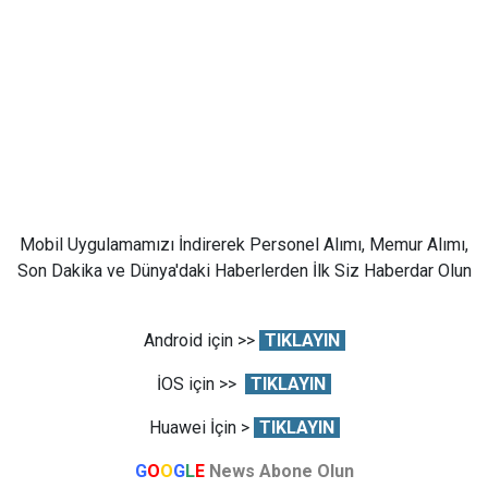
Mobil Uygulamamızı İndirerek Personel Alımı, Memur Alımı,
Son Dakika ve Dünya'daki Haberlerden İlk Siz Haberdar Olun
Android için >>
TIKLAYIN
İOS için >>
TIKLAYIN
Huawei İçin >
TIKLAYIN
G
O
O
G
L
E
News Abone Olun