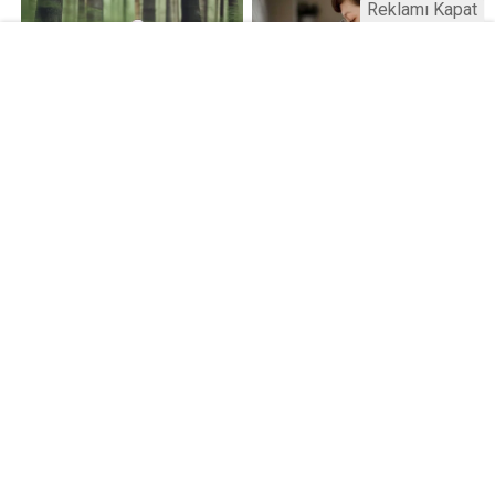
Reklamı Kapat
Kamu Bülteni © 2023
Anasayfa
Künye
İletişim
Gizlilik İlkeleri
Sitene Ekle
Haber Portalı Yazılımı