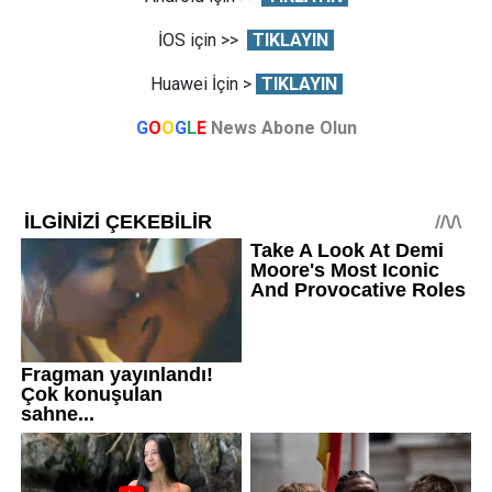
İOS için >>
TIKLAYIN
Huawei İçin >
TIKLAYIN
G
O
O
G
L
E
News Abone Olun