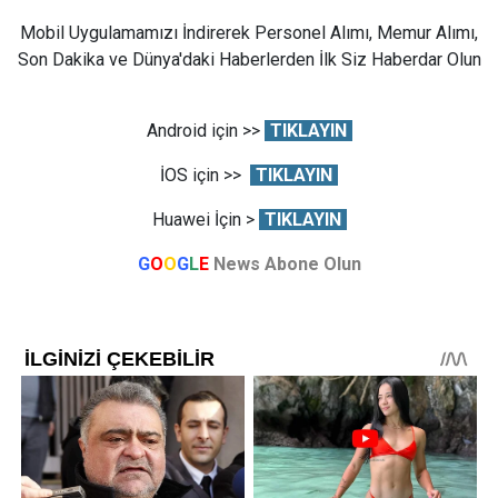
Mobil Uygulamamızı İndirerek Personel Alımı, Memur Alımı,
Son Dakika ve Dünya'daki Haberlerden İlk Siz Haberdar Olun
Android için >>
TIKLAYIN
İOS için >>
TIKLAYIN
Huawei İçin >
TIKLAYIN
G
O
O
G
L
E
News Abone Olun