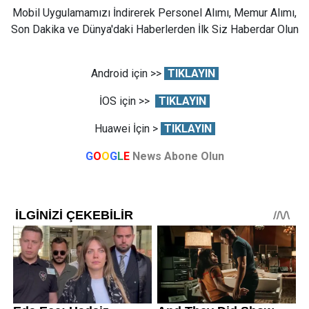
Mobil Uygulamamızı İndirerek Personel Alımı, Memur Alımı,
Son Dakika ve Dünya'daki Haberlerden İlk Siz Haberdar Olun
Android için >>
TIKLAYIN
İOS için >>
TIKLAYIN
Huawei İçin >
TIKLAYIN
G
O
O
G
L
E
News Abone Olun