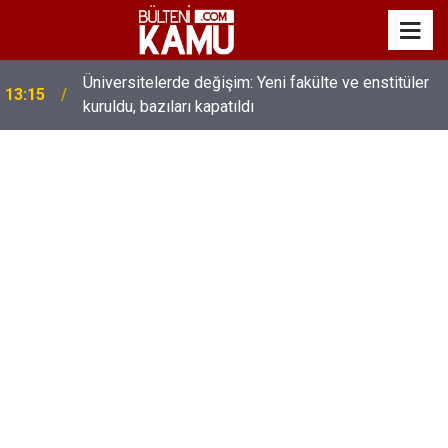
Üniversitelerde değişim: Yeni fakülte ve enstitüler
13:15
kuruldu, bazıları kapatıldı
MEB’de üst düzey değişim: Genel müdürler değişti,
13:00
yeni isimler atandı