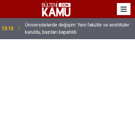
MEB’de üst düzey değişim: Genel müdürler değişti,
13:00
yeni isimler atandı