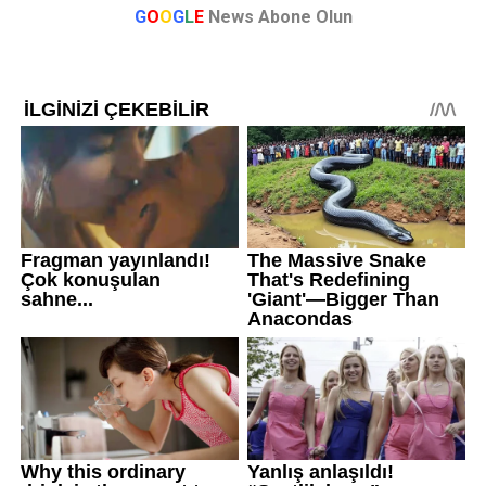
G
O
O
G
L
E
News Abone Olun