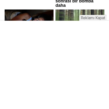
Reklamı Kapat
Üniversitelerde değişim: Yeni fakülte
ve enstitüler kuruldu, bazıları kapatıldı
Resmi Gazete’de yayımlanan kararla bazı
üniversitelerde yeni fakülte ve enstitüler kuruldu, bazı
birimler kapatıldı. AGÜ ve İSTE’de Lisansüstü Eğitim
Enstitüsü kuruldu; RTEÜ’de Eczacılık Fakültesi