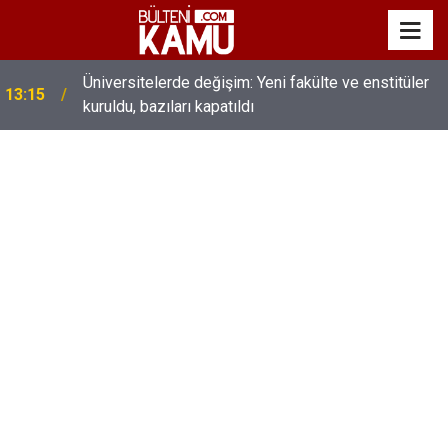
MEB’de üst düzey değişim: Genel müdürler değişti,
13:00
yeni isimler atandı