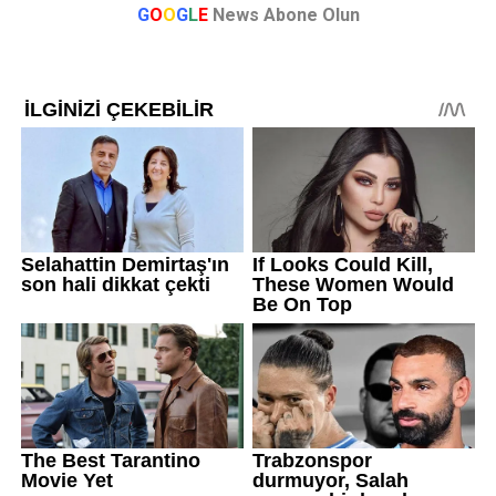
G
O
O
G
L
E
News Abone Olun