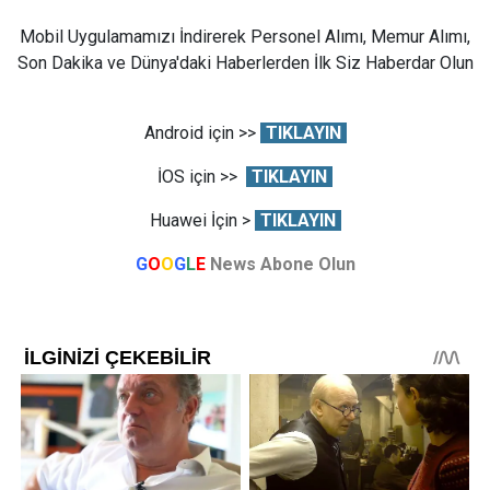
Mobil Uygulamamızı İndirerek Personel Alımı, Memur Alımı,
Son Dakika ve Dünya'daki Haberlerden İlk Siz Haberdar Olun
Android için >>
TIKLAYIN
İOS için >>
TIKLAYIN
Huawei İçin >
TIKLAYIN
G
O
O
G
L
E
News Abone Olun