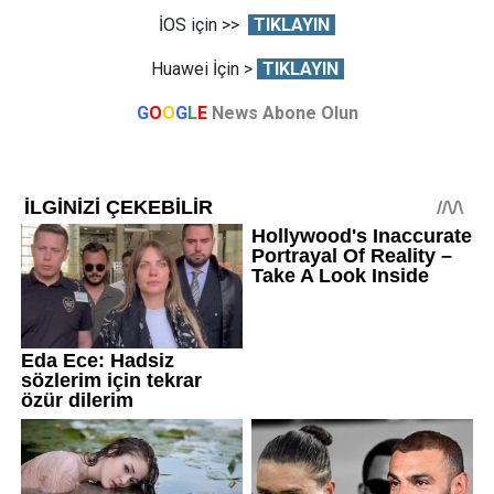
İOS için >>
TIKLAYIN
Huawei İçin >
TIKLAYIN
G
O
O
G
L
E
News Abone Olun