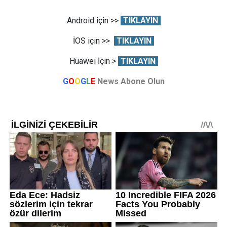
Android için >>
TIKLAYIN
İOS için >>
TIKLAYIN
Huawei İçin >
TIKLAYIN
G
O
O
G
L
E
News Abone Olun