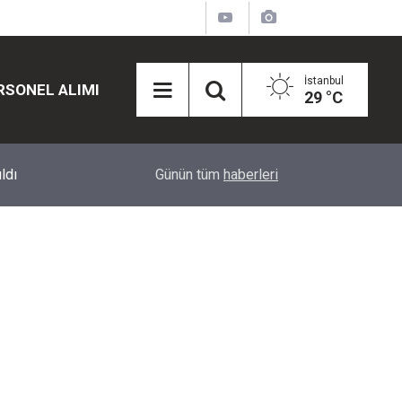
İstanbul
RSONEL ALIMI
29 °C
12:45
Eğiti Bir Sen'den Kadınlar İçin Olay Teklif: Çal
Günün tüm
haberleri