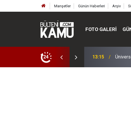
Manşetler
Günün Haberleri
Arşiv
S
FOTO GALERI
GÜ
ülte ve enstitüler kuruldu, bazıları kapatıldı
24
13:00
MEB’de 