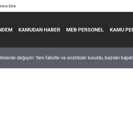
itene Ekle
NDEM
KAMUDAN HABER
MEB PERSONEL
KAMU PE
üst düzey değişim: Genel müdürler değişti, yeni isimler atandı