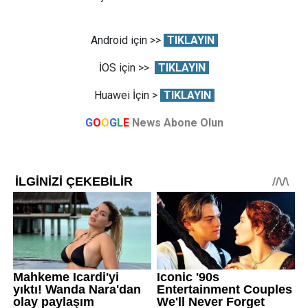
Android için >>
TIKLAYIN
İOS için >>
TIKLAYIN
Huawei İçin >
TIKLAYIN
G
O
O
G
L
E
News Abone Olun