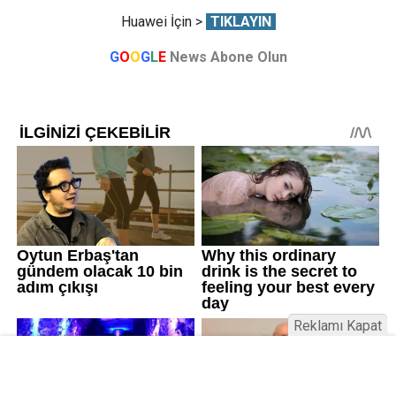
Huawei İçin >
TIKLAYIN
G
O
O
G
L
E
News Abone Olun
Reklamı Kapat