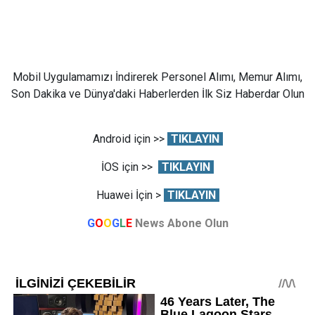
Mobil Uygulamamızı İndirerek Personel Alımı, Memur Alımı,
Son Dakika ve Dünya'daki Haberlerden İlk Siz Haberdar Olun
Android için >>
TIKLAYIN
İOS için >>
TIKLAYIN
Huawei İçin >
TIKLAYIN
G
O
O
G
L
E
News Abone Olun