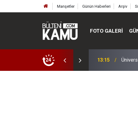
Manşetler
Günün Haberleri
Arşiv
S
FOTO GALERI
GÜ
ülte ve enstitüler kuruldu, bazıları kapatıldı
24
13:00
MEB’de 