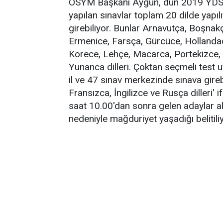
ÖSYM Başkanı Aygün, dün 2019 YDS ile i
yapılan sınavlar toplam 20 dilde yapı
girebiliyor. Bunlar Arnavutça, Boşnak
Ermenice, Farsça, Gürcüce, Hollandaca
Korece, Lehçe, Macarca, Portekizce,
Yunanca dilleri. Çoktan seçmeli test u
il ve 47 sınav merkezinde sınava gireb
Fransızca, İngilizce ve Rusça dilleri' 
saat 10.00'dan sonra gelen adaylar a
nedeniyle mağduriyet yaşadığı belitiliy