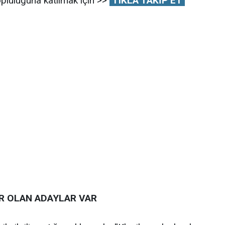
pluluğuna katılmak için >>
TIKLA TAKİP ET
R OLAN ADAYLAR VAR