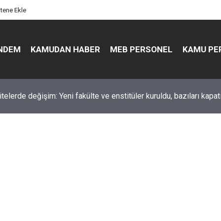
itene Ekle
NDEM
KAMUDAN HABER
MEB PERSONEL
KAMU PE
üst düzey değişim: Genel müdürler değişti, yeni isimler atandı