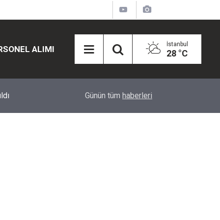
İstanbul
RSONEL ALIMI
28 °C
12:45
Eğiti Bir Sen'den Kadınlar İçin Olay Teklif: Çal
Günün tüm
haberleri