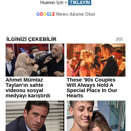
Huawei İçin >
TIKLAYIN
G
O
O
G
L
E
News Abone Olun