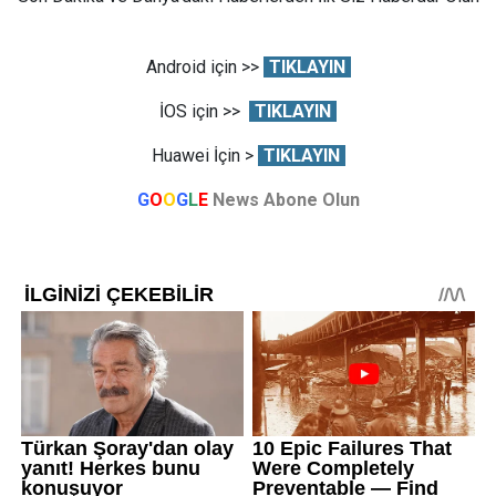
Android için >>
TIKLAYIN
İOS için >>
TIKLAYIN
Huawei İçin >
TIKLAYIN
G
O
O
G
L
E
News Abone Olun