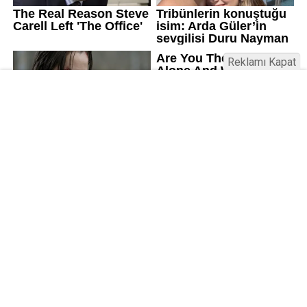
Reklamı Kapat
Kamu Bülteni © 2023
Anasayfa
Künye
İletişim
Gizlilik İlkeleri
Sitene Ekle