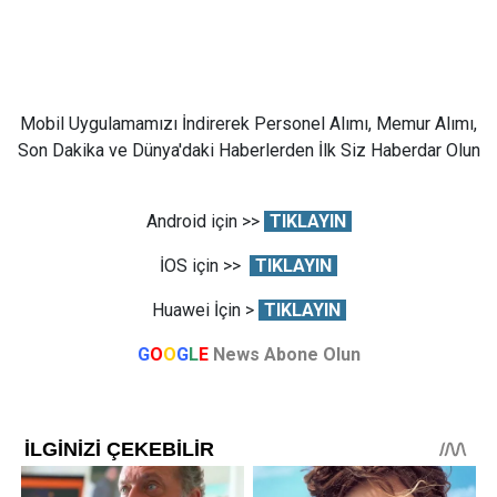
Mobil Uygulamamızı İndirerek Personel Alımı, Memur Alımı,
Son Dakika ve Dünya'daki Haberlerden İlk Siz Haberdar Olun
Android için >>
TIKLAYIN
İOS için >>
TIKLAYIN
Huawei İçin >
TIKLAYIN
G
O
O
G
L
E
News Abone Olun