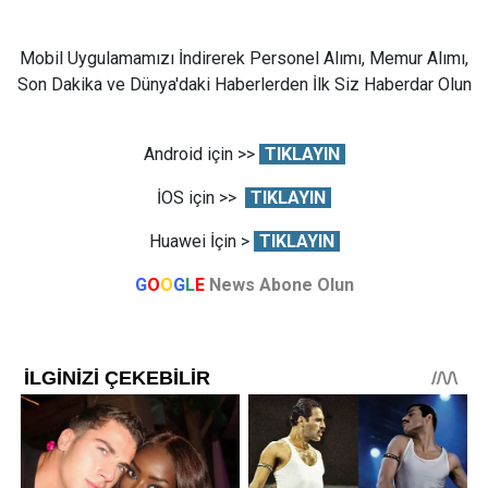
Mobil Uygulamamızı İndirerek Personel Alımı, Memur Alımı,
Son Dakika ve Dünya'daki Haberlerden İlk Siz Haberdar Olun
Android için >>
TIKLAYIN
İOS için >>
TIKLAYIN
Huawei İçin >
TIKLAYIN
G
O
O
G
L
E
News Abone Olun