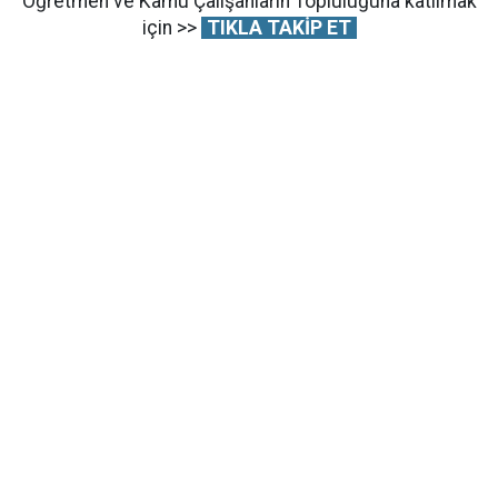
Öğretmen ve Kamu Çalışanların Topluluğuna katılmak
için >>
TIKLA TAKİP ET