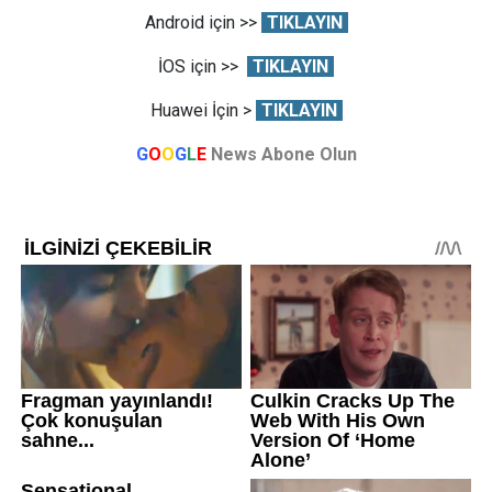
Android için >>
TIKLAYIN
İOS için >>
TIKLAYIN
Huawei İçin >
TIKLAYIN
G
O
O
G
L
E
News Abone Olun