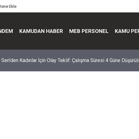
itene Ekle
NDEM
KAMUDAN HABER
MEB PERSONEL
KAMU PE
ir Sen'den Kadınlar İçin Olay Teklif: Çalışma Süresi 4 Güne Düşürü