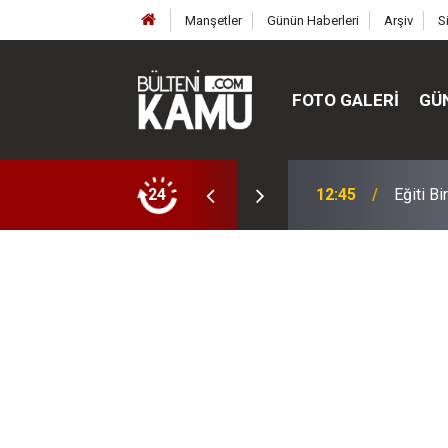
Manşetler
Günün Haberleri
Arşiv
S
FOTO GALERI
GÜ
 müdürler değişti, yeni isimler atandı
24
12:45
Eğiti B