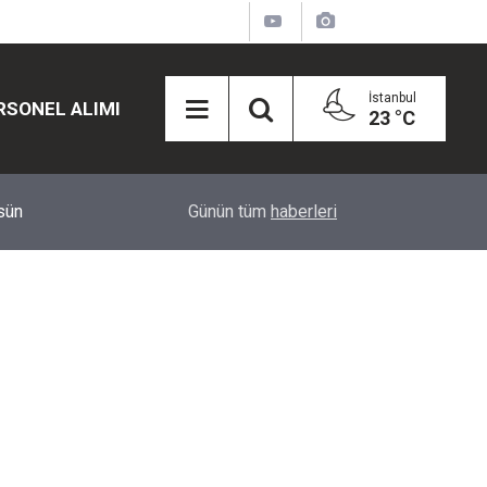
İstanbul
RSONEL ALIMI
23 °C
lsün
12:15
Haftalık Yatırım Karnesi Belli Oldu: Hangi Yatırı
Günün tüm
haberleri