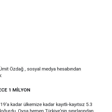
Dr. Ümit Özdağ , sosyal medya hesabından
ı:
DECE 1 MİLYON
19'a kadar ülkemize kadar kayıtlı-kayıtsız 5.3
doğurdu. Oysa hemen Türkiye'nin sınırlarından