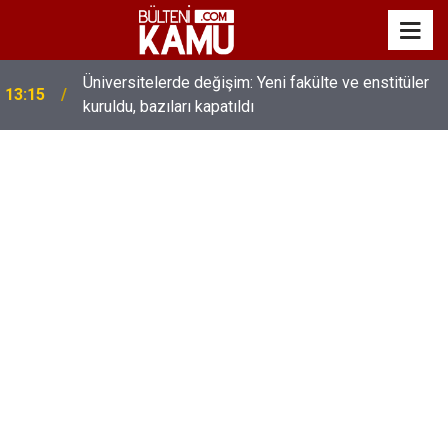
MEB’de üst düzey değişim: Genel müdürler değişti,
13:00
yeni isimler atandı