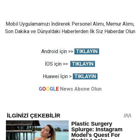
Mobil Uygulamamızı İndirerek Personel Alımı, Memur Alımı,
Son Dakika ve Dünya'daki Haberlerden İlk Siz Haberdar Olun
Android için >>
TIKLAYIN
İOS için >>
TIKLAYIN
Huawei İçin >
TIKLAYIN
G
O
O
G
L
E
News Abone Olun