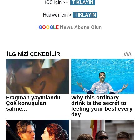
İOS için >>
TIKLAYIN
Huawei İçin >
TIKLAYIN
G
O
O
G
L
E
News Abone Olun