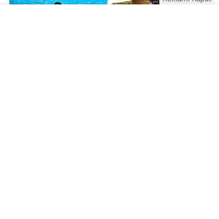
Kamu Bülteni © 2023
Anasayfa
Künye
İletişim
Gizlilik İlkeleri
Sitene Ekle
Haber Portalı Yazılımı