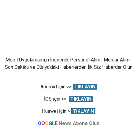
Mobil Uygulamamızı İndirerek Personel Alımı, Memur Alımı,
Son Dakika ve Dünya'daki Haberlerden İlk Siz Haberdar Olun
Android için >>
TIKLAYIN
İOS için >>
TIKLAYIN
Huawei İçin >
TIKLAYIN
G
O
O
G
L
E
News Abone Olun