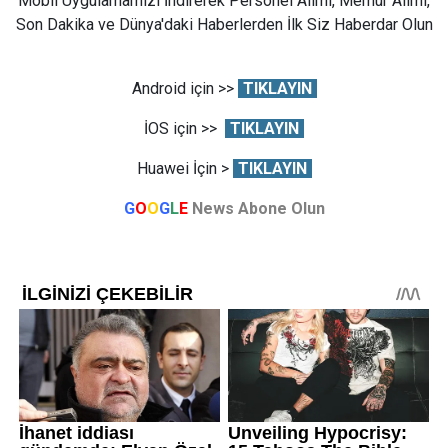
Mobil Uygulamamızı İndirerek Personel Alımı, Memur Alımı,
Son Dakika ve Dünya'daki Haberlerden İlk Siz Haberdar Olun
Android için >>
TIKLAYIN
İOS için >>
TIKLAYIN
Huawei İçin >
TIKLAYIN
G
O
O
G
L
E
News Abone Olun