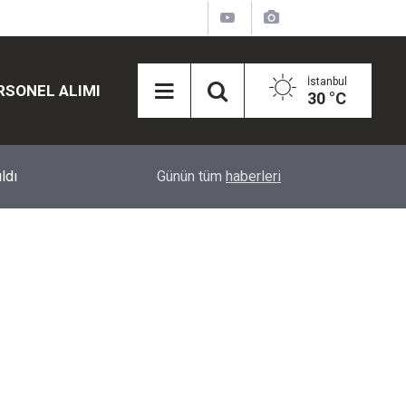
İstanbul
RSONEL ALIMI
30 °C
12:45
Eğiti Bir Sen'den Kadınlar İçin Olay Teklif: Çal
Günün tüm
haberleri