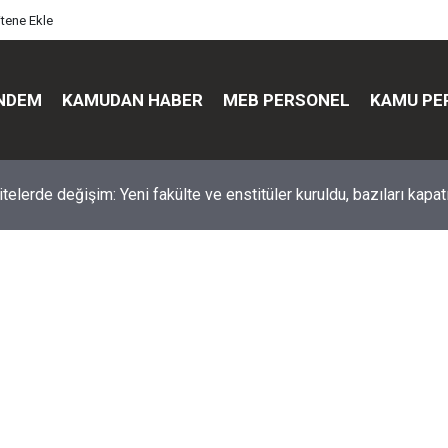
itene Ekle
NDEM
KAMUDAN HABER
MEB PERSONEL
KAMU PE
üst düzey değişim: Genel müdürler değişti, yeni isimler atandı