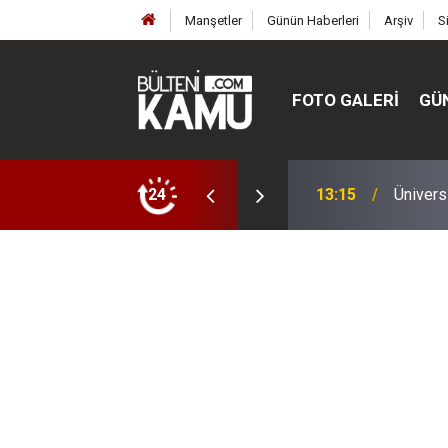
Manşetler
Günün Haberleri
Arşiv
S
FOTO GALERI
GÜ
ülte ve enstitüler kuruldu, bazıları kapatıldı
24
13:00
MEB’de 