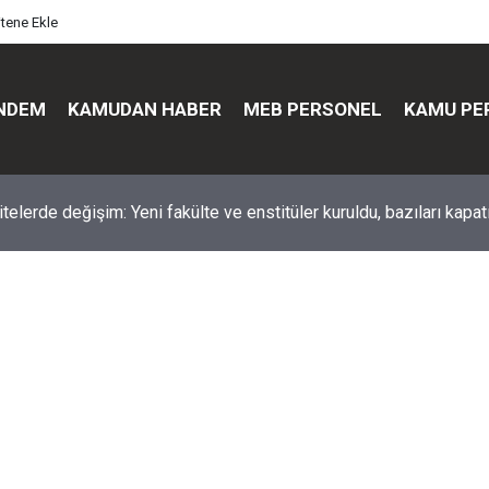
itene Ekle
NDEM
KAMUDAN HABER
MEB PERSONEL
KAMU PE
üst düzey değişim: Genel müdürler değişti, yeni isimler atandı