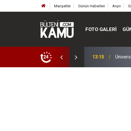
Manşetler
Günün Haberleri
Arşiv
S
FOTO GALERI
GÜ
ülte ve enstitüler kuruldu, bazıları kapatıldı
24
13:00
MEB’de 