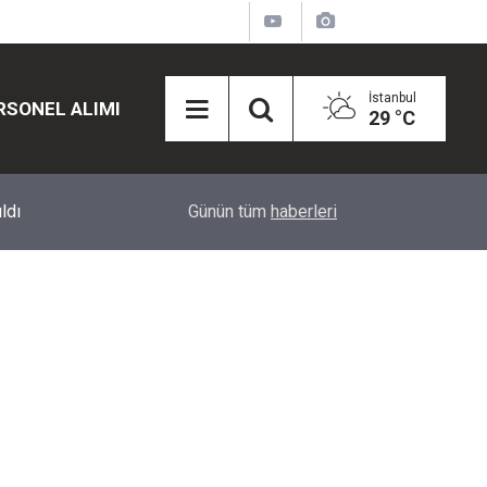
İstanbul
RSONEL ALIMI
29 °C
12:45
Eğiti Bir Sen'den Kadınlar İçin Olay Teklif: Çal
Günün tüm
haberleri