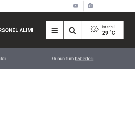
İstanbul
RSONEL ALIMI
29 °C
12:45
Eğiti Bir Sen'den Kadınlar İçin Olay Teklif: Çal
Günün tüm
haberleri