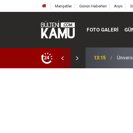
Manşetler
Günün Haberleri
Arşiv
S
FOTO GALERI
GÜ
ülte ve enstitüler kuruldu, bazıları kapatıldı
24
13:00
MEB’de 