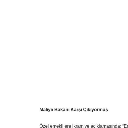
Maliye Bakanı Karşı Çıkıyormuş
Özel emeklilere ikramiye açıklamasında;
“E