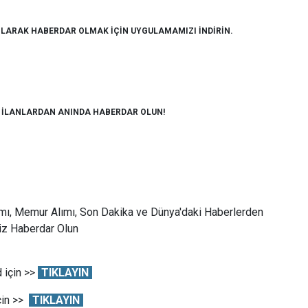
OLARAK HABERDAR OLMAK İÇİN UYGULAMAMIZI İNDİRİN.
M İLANLARDAN ANINDA HABERDAR OLUN!
mı, Memur Alımı, Son Dakika ve Dünya'daki Haberlerden
Siz Haberdar Olun
 için >>
TIKLAYIN
çin >>
TIKLAYIN