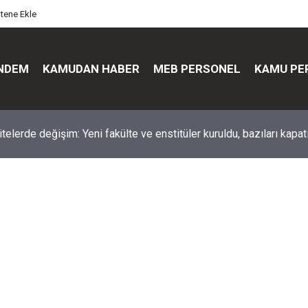
itene Ekle
NDEM
KAMUDAN HABER
MEB PERSONEL
KAMU PE
üst düzey değişim: Genel müdürler değişti, yeni isimler atandı