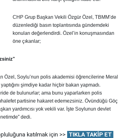
CHP Grup Başkan Vekili Özgür Özel, TBMM’de
düzenlediği basın toplantısında gündemdeki
konuları değerlendirdi.
Özel’in konuşmasından
öne çıkanlar;
siniz’’
nan Özel, Soylu’nun polis akademisi öğrencilerine Meral
n yaptığını şimdiye kadar hiçbir bakan yapmadı.
ştiride de bulunurlar; ama bunu yaparlarken polis
uhalefet partisine hakaret edemezsiniz. Övündüğü Göç
şkan yardımcısı yok vekili var. İşte Soylunun devlet
yönetimde” dedi.
pluluğuna katılmak için >>
TIKLA TAKİP ET