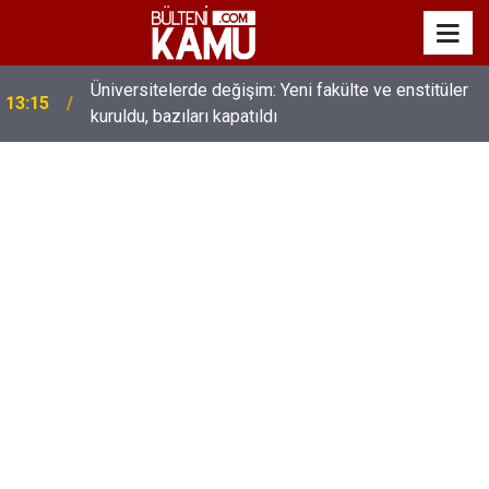
MEB’de üst düzey değişim: Genel müdürler değişti,
13:00
yeni isimler atandı