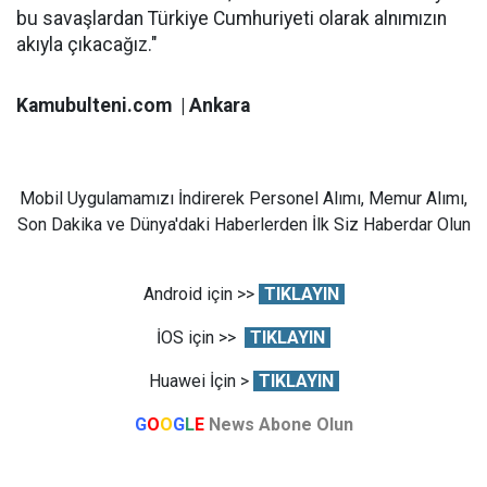
bu savaşlardan Türkiye Cumhuriyeti olarak alnımızın
akıyla çıkacağız."
Kamubulteni.com | Ankara
Mobil Uygulamamızı İndirerek Personel Alımı, Memur Alımı,
Son Dakika ve Dünya'daki Haberlerden İlk Siz Haberdar Olun
Android için >>
TIKLAYIN
İOS için >>
TIKLAYIN
Huawei İçin >
TIKLAYIN
G
O
O
G
L
E
News Abone Olun