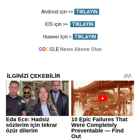
Android için >>
TIKLAYIN
İOS için >>
TIKLAYIN
Huawei İçin >
TIKLAYIN
G
O
O
G
L
E
News Abone Olun