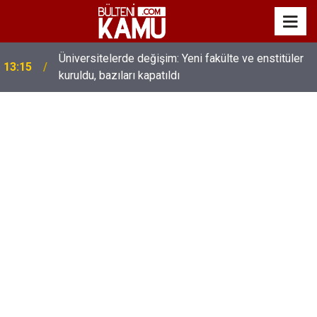
Üniversitelerde değişim: Yeni fakülte ve enstitüler
13:15
kuruldu, bazıları kapatıldı
MEB’de üst düzey değişim: Genel müdürler değişti,
13:00
yeni isimler atandı