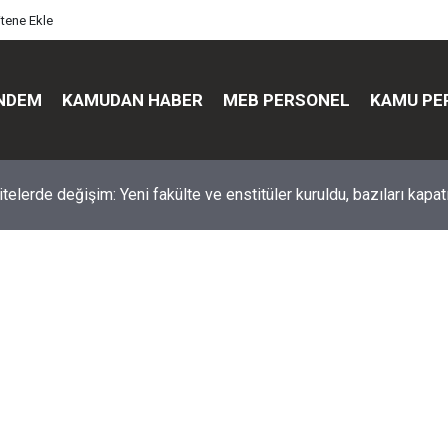
itene Ekle
NDEM
KAMUDAN HABER
MEB PERSONEL
KAMU PE
üst düzey değişim: Genel müdürler değişti, yeni isimler atandı