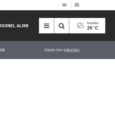
İstanbul
RSONEL ALIMI
29 °C
12:45
Eğiti Bir Sen'den Kadınlar İçin Olay Teklif: Çal
Günün tüm
haberleri