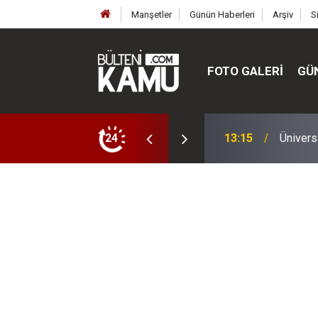
Manşetler
Günün Haberleri
Arşiv
S
FOTO GALERI
GÜ
ülte ve enstitüler kuruldu, bazıları kapatıldı
24
13:00
MEB’de 