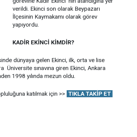
görevine Kadir Ekinci 'nin atandığına yer
verildi. Ekinci son olarak Beypazarı
İlçesinin Kaymakamı olarak görev
yapıyordu.
KADİR EKİNCİ KİMDİR?
inde dünyaya gelen Ekinci, ilk, orta ve lise
a Üniversite sınavına giren Ekinci, Ankara
i’nden 1998 yılında mezun oldu.
pluluğuna katılmak için >>
TIKLA TAKİP ET