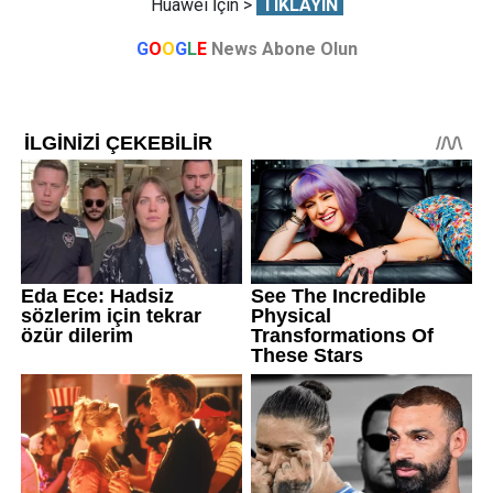
Huawei İçin >
TIKLAYIN
G
O
O
G
L
E
News Abone Olun