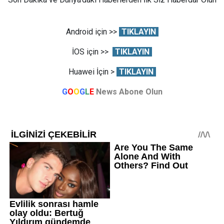
Android için >>
TIKLAYIN
İOS için >>
TIKLAYIN
Huawei İçin >
TIKLAYIN
G
O
O
G
L
E
News Abone Olun