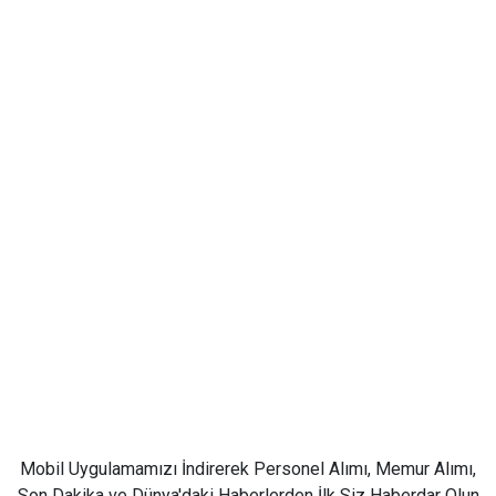
Mobil Uygulamamızı İndirerek Personel Alımı, Memur Alımı,
Son Dakika ve Dünya'daki Haberlerden İlk Siz Haberdar Olun