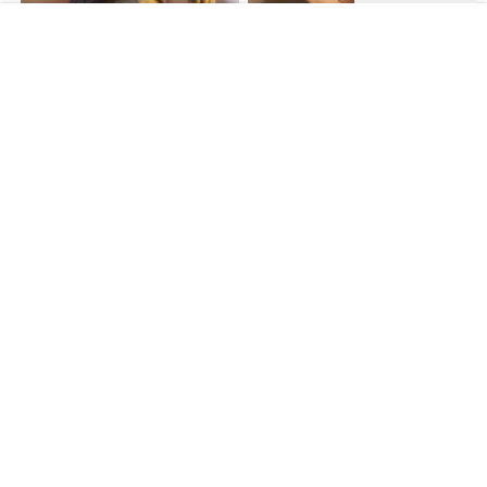
Kamu Bülteni © 2023
Anasayfa
Künye
İletişim
Gizlilik İlkeleri
Sitene Ekle
Haber Portalı Yazılımı