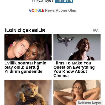
Huawei İçin >
TIKLAYIN
G
O
O
G
L
E
News Abone Olun
Reklamı Kapat