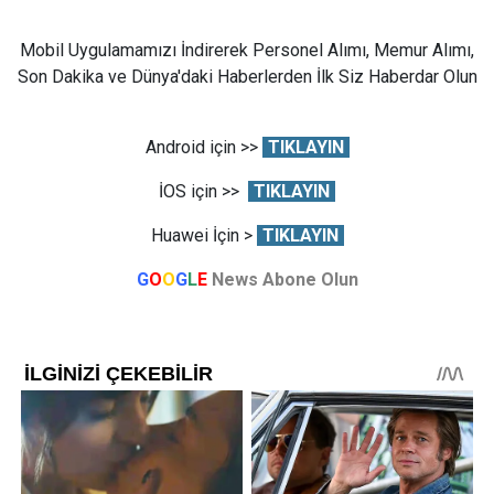
Mobil Uygulamamızı İndirerek Personel Alımı, Memur Alımı,
Son Dakika ve Dünya'daki Haberlerden İlk Siz Haberdar Olun
Android için >>
TIKLAYIN
İOS için >>
TIKLAYIN
Huawei İçin >
TIKLAYIN
G
O
O
G
L
E
News Abone Olun