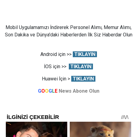
Mobil Uygulamamızı İndirerek Personel Alımı, Memur Alımı,
Son Dakika ve Dünya'daki Haberlerden İlk Siz Haberdar Olun
Android için >>
TIKLAYIN
İOS için >>
TIKLAYIN
Huawei İçin >
TIKLAYIN
G
O
O
G
L
E
News Abone Olun