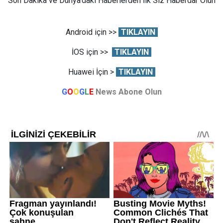
Son Dakika ve Dünya'daki Haberlerden İlk Siz Haberdar Olun
Android için >>
TIKLAYIN
İOS için >>
TIKLAYIN
Huawei İçin >
TIKLAYIN
G
O
O
G
L
E
News Abone Olun