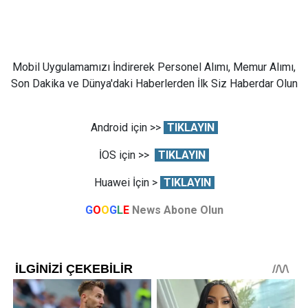
Mobil Uygulamamızı İndirerek Personel Alımı, Memur Alımı,
Son Dakika ve Dünya'daki Haberlerden İlk Siz Haberdar Olun
Android için >>
TIKLAYIN
İOS için >>
TIKLAYIN
Huawei İçin >
TIKLAYIN
G
O
O
G
L
E
News Abone Olun