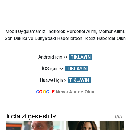
Mobil Uygulamamızı İndirerek Personel Alımı, Memur Alımı,
Son Dakika ve Dünya'daki Haberlerden İlk Siz Haberdar Olun
Android için >>
TIKLAYIN
İOS için >>
TIKLAYIN
Huawei İçin >
TIKLAYIN
G
O
O
G
L
E
News Abone Olun