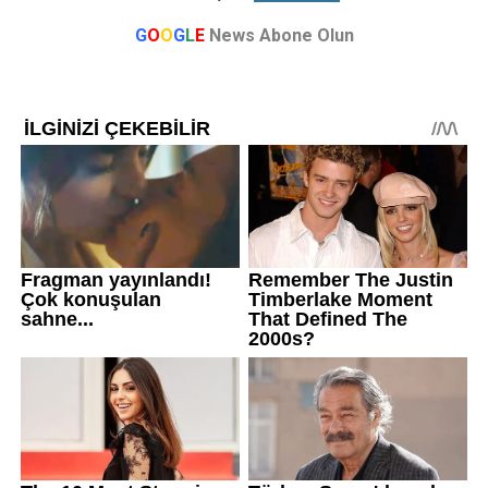
G
O
O
G
L
E
News Abone Olun