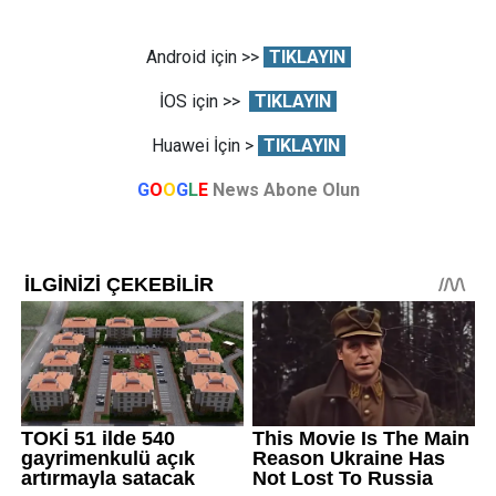
Android için >>
TIKLAYIN
İOS için >>
TIKLAYIN
Huawei İçin >
TIKLAYIN
G
O
O
G
L
E
News Abone Olun