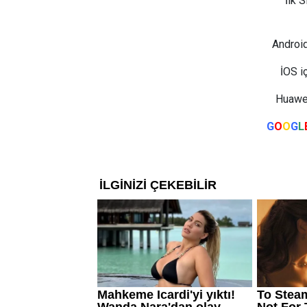
İlk 
Android
İOS i
Huawei
G
O
O
G
L