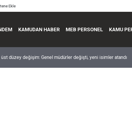
itene Ekle
NDEM
KAMUDAN HABER
MEB PERSONEL
KAMU PE
üst düzey değişim: Genel müdürler değişti, yeni isimler atandı