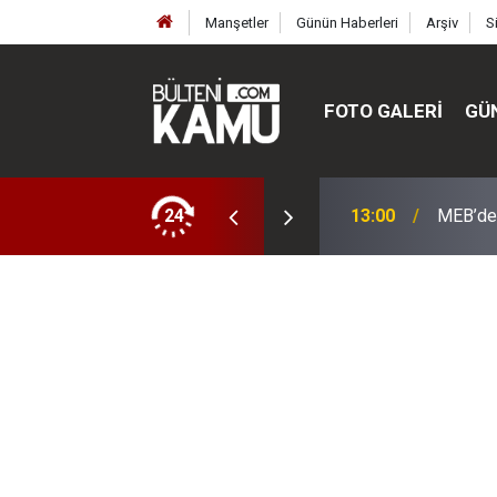
Manşetler
Günün Haberleri
Arşiv
S
FOTO GALERI
GÜ
ülte ve enstitüler kuruldu, bazıları kapatıldı
24
13:00
MEB’de 