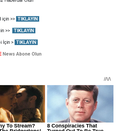
Siz Haberdar Olun
 için >>
TIKLAYIN
çin >>
TIKLAYIN
 İçin >
TIKLAYIN
E
News Abone Olun