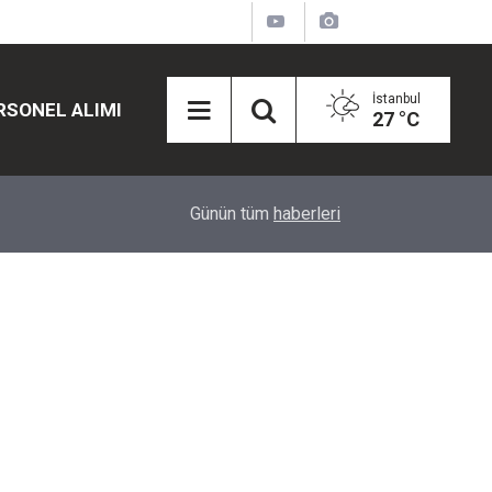
İstanbul
RSONEL ALIMI
27 °C
12:45
Eğiti Bir Sen'den Kadınlar İçin Olay Teklif: Çal
Günün tüm
haberleri