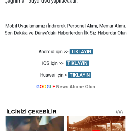
Çağrılma ” duyurusu yapılacaktır.
Mobil Uygulamamızı İndirerek Personel Alımı, Memur Alımı,
Son Dakika ve Dünya'daki Haberlerden İlk Siz Haberdar Olun
Android için >>
TIKLAYIN
İOS için >>
TIKLAYIN
Huawei İçin >
TIKLAYIN
G
O
O
G
L
E
News Abone Olun