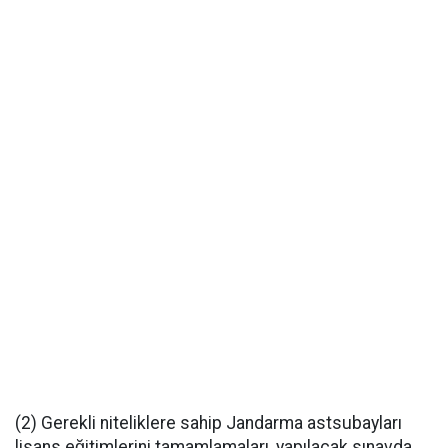
(2) Gerekli niteliklere sahip Jandarma astsubayları
lisans eğitimlerini tamamlamaları, yapılacak sınavda