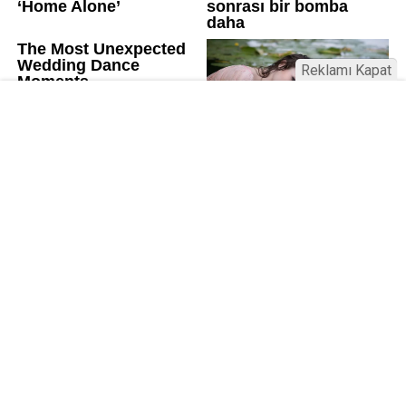
Reklamı Kapat
Üniversitelerde değişim: Yeni fakülte
ve enstitüler kuruldu, bazıları kapatıldı
Resmi Gazete’de yayımlanan kararla bazı
üniversitelerde yeni fakülte ve enstitüler kuruldu, bazı
birimler kapatıldı. AGÜ ve İSTE’de Lisansüstü Eğitim
Enstitüsü kuruldu; RTEÜ’de Eczacılık Fakültesi