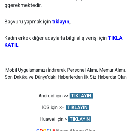
ggerekmektedir.
Başvuru yapmak için
tıklayın
,
Kadın erkek diğer adaylarla bilgi alış verişi için
TIKLA
KATIL
Mobil Uygulamamızı İndirerek Personel Alımı, Memur Alımı,
Son Dakika ve Dünya'daki Haberlerden İlk Siz Haberdar Olun
Android için >>
TIKLAYIN
İOS için >>
TIKLAYIN
Huawei İçin >
TIKLAYIN
G
O
O
G
L
E
News Abone Olun