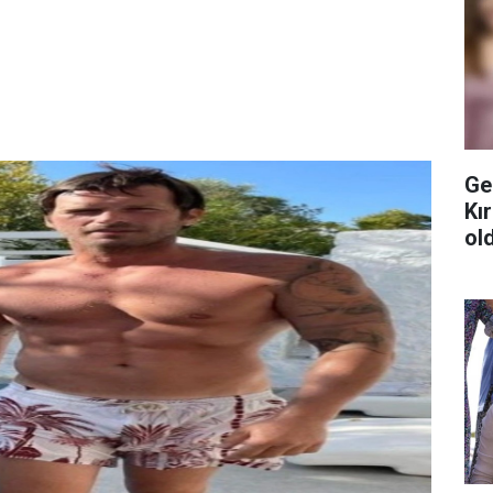
Ge
Kı
ol