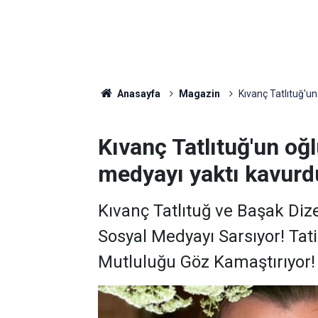
Anasayfa
Magazin
Kıvanç Tatlıtuğ'un
Kıvanç Tatlıtuğ'un oğlu
medyayı yaktı kavurd
Kıvanç Tatlıtuğ ve Başak Dize
Sosyal Medyayı Sarsıyor! Tatil
Mutluluğu Göz Kamaştırıyor! B