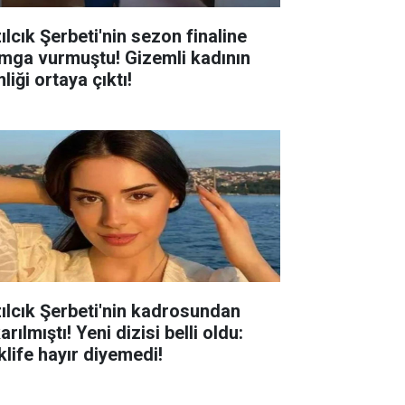
ılcık Şerbeti'nin sezon finaline
mga vurmuştu! Gizemli kadının
liği ortaya çıktı!
zılcık Şerbeti'nin kadrosundan
arılmıştı! Yeni dizisi belli oldu:
klife hayır diyemedi!