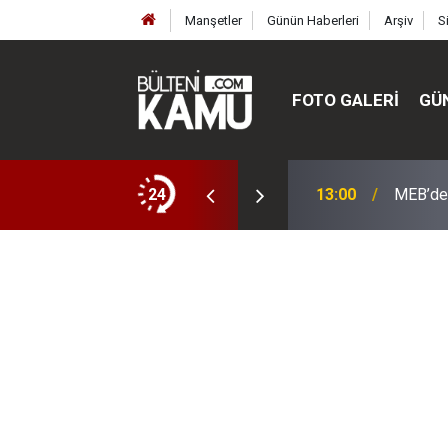
Manşetler
Günün Haberleri
Arşiv
S
FOTO GALERI
GÜ
ülte ve enstitüler kuruldu, bazıları kapatıldı
24
13:00
MEB’de 