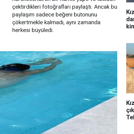
çektirdikleri fotoğrafları paylaştı. Ancak bu
Kız
paylaşım sadece beğeni butonunu
da
çökertmekle kalmadı, aynı zamanda
kim
herkesi büyüledi.
Kı
çık
Te