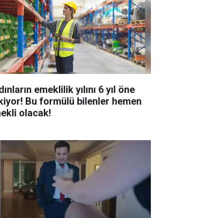
ınların emeklilik yılını 6 yıl öne
kiyor! Bu formülü bilenler hemen
ekli olacak!