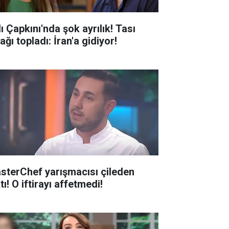
ı Çapkını'nda şok ayrılık! Tası
ağı topladı: İran'a gidiyor!
sterChef yarışmacısı çileden
tı! O iftirayı affetmedi!