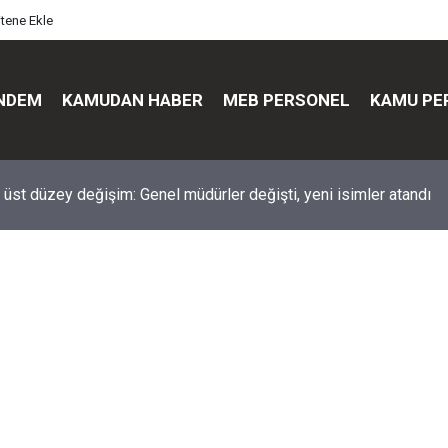
itene Ekle
NDEM
KAMUDAN HABER
MEB PERSONEL
KAMU PE
üst düzey değişim: Genel müdürler değişti, yeni isimler atandı