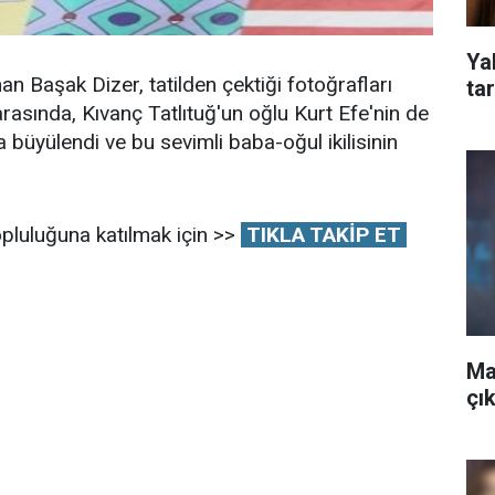
Yal
an Başak Dizer, tatilden çektiği fotoğrafları
tar
 arasında, Kıvanç Tatlıtuğ'un oğlu Kurt Efe'nin de
a büyülendi ve bu sevimli baba-oğul ikilisinin
pluluğuna katılmak için >>
TIKLA TAKİP ET
Ma
çık