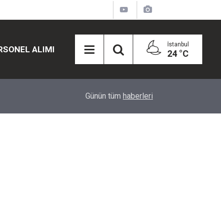
İstanbul
RSONEL ALIMI
24 °C
12:45
Eğiti Bir Sen'den Kadınlar İçin Olay Teklif: Çal
Günün tüm
haberleri