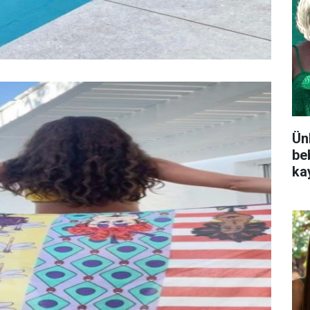
Ünl
be
kay