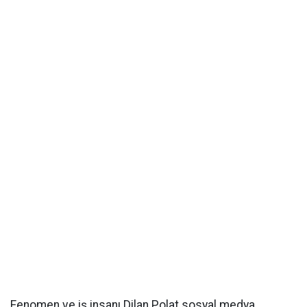
Fenomen ve iş insanı Dilan Polat sosyal medya