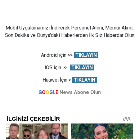
Mobil Uygulamamızı İndirerek Personel Alımı, Memur Alımı,
Son Dakika ve Dünya'daki Haberlerden İlk Siz Haberdar Olun
Android için >>
TIKLAYIN
İOS için >>
TIKLAYIN
Huawei İçin >
TIKLAYIN
G
O
O
G
L
E
News Abone Olun