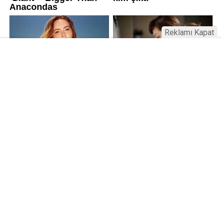
Reklamı Kapat
Kamu Bülteni © 2023
Anasayfa
Künye
İletişim
Gizlilik İlkeleri
Sitene Ekle