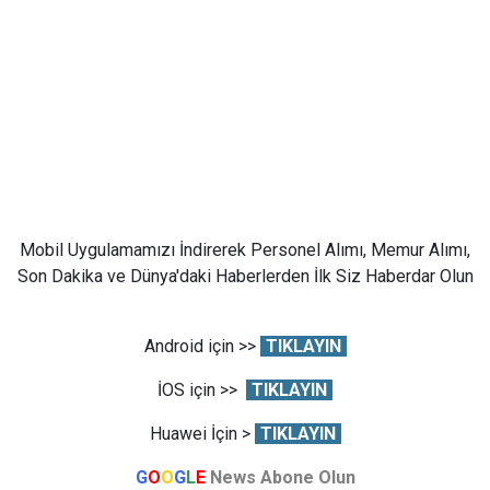
Mobil Uygulamamızı İndirerek Personel Alımı, Memur Alımı,
Son Dakika ve Dünya'daki Haberlerden İlk Siz Haberdar Olun
Android için >>
TIKLAYIN
İOS için >>
TIKLAYIN
Huawei İçin >
TIKLAYIN
G
O
O
G
L
E
News Abone Olun