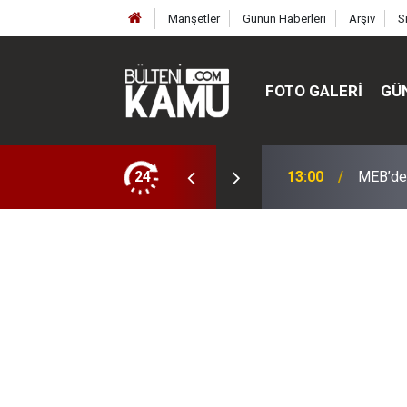
Manşetler
Günün Haberleri
Arşiv
S
FOTO GALERI
GÜ
ülte ve enstitüler kuruldu, bazıları kapatıldı
24
13:00
MEB’de 