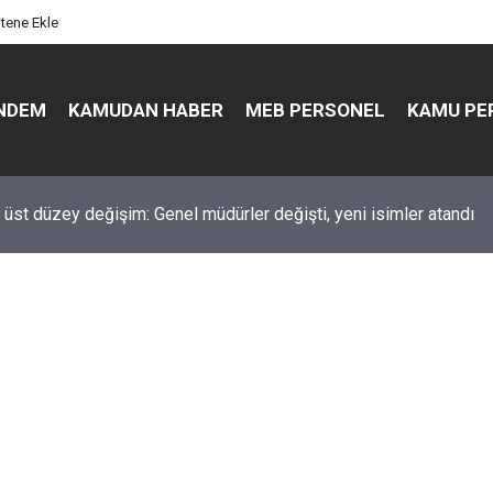
itene Ekle
NDEM
KAMUDAN HABER
MEB PERSONEL
KAMU PE
üst düzey değişim: Genel müdürler değişti, yeni isimler atandı