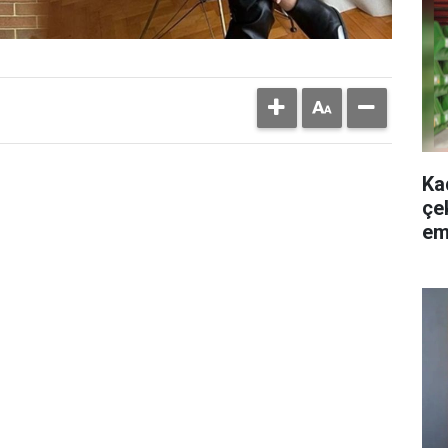
Kad
çe
em