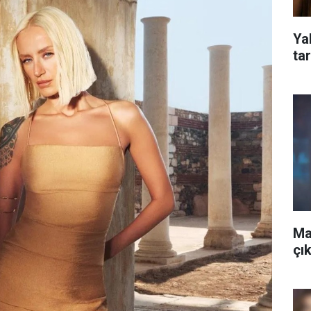
Yal
tar
Ma
çık