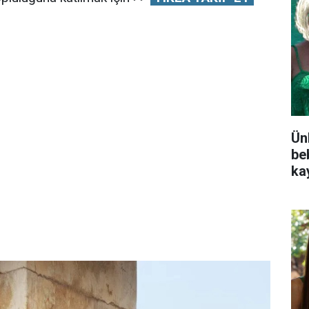
Ünl
be
kay