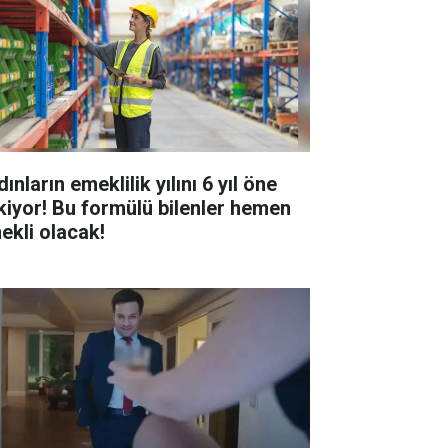
ınların emeklilik yılını 6 yıl öne
kiyor! Bu formülü bilenler hemen
ekli olacak!