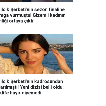
ılcık Şerbeti'nin sezon finaline
mga vurmuştu! Gizemli kadının
liği ortaya çıktı!
zılcık Şerbeti'nin kadrosundan
arılmıştı! Yeni dizisi belli oldu:
klife hayır diyemedi!