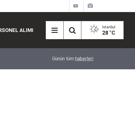
İstanbul
RSONEL ALIMI
28 °C
12:45
Eğiti Bir Sen'den Kadınlar İçin Olay Teklif: Çal
Günün tüm
haberleri