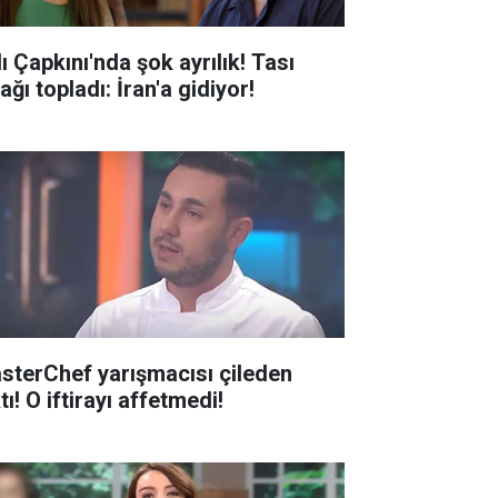
ı Çapkını'nda şok ayrılık! Tası
ağı topladı: İran'a gidiyor!
sterChef yarışmacısı çileden
tı! O iftirayı affetmedi!