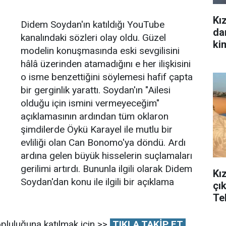
Kız
Didem Soydan'ın katıldığı YouTube
da
kanalındaki sözleri olay oldu. Güzel
kim
modelin konuşmasında eski sevgilisini
hâlâ üzerinden atamadığını e her ilişkisini
o isme benzettiğini söylemesi hafif çapta
bir gerginlik yarattı. Soydan'ın "Ailesi
olduğu için ismini vermeyeceğim"
açıklamasının ardından tüm oklaron
şimdilerde Öykü Karayel ile mutlu bir
evliliği olan Can Bonomo'ya döndü. Ardı
ardına gelen büyük hisselerin suçlamaları
gerilimi artırdı. Bununla ilgili olarak Didem
Kı
Soydan'dan konu ile ilgili bir açıklama
çık
Te
pluluğuna katılmak için >>
TIKLA TAKİP ET