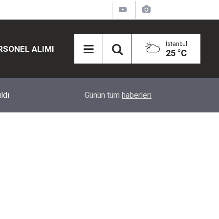
İstanbul
RSONEL ALIMI
25 °C
12:45
Eğiti Bir Sen'den Kadınlar İçin Olay Teklif: Çal
Günün tüm
haberleri