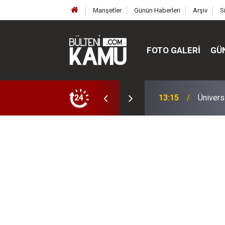
Manşetler
Günün Haberleri
Arşiv
S
FOTO GALERI
GÜ
ülte ve enstitüler kuruldu, bazıları kapatıldı
24
13:00
MEB’de 