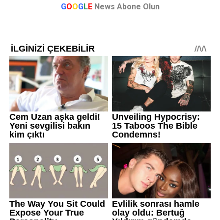
G
O
O
G
L
E
News Abone Olun