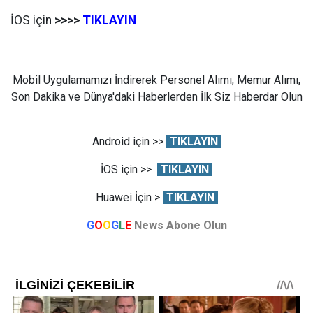
İOS için
>>>>
TIKLAYIN
Mobil Uygulamamızı İndirerek Personel Alımı, Memur Alımı,
Son Dakika ve Dünya'daki Haberlerden İlk Siz Haberdar Olun
Android için >>
TIKLAYIN
İOS için >>
TIKLAYIN
Huawei İçin >
TIKLAYIN
G
O
O
G
L
E
News Abone Olun