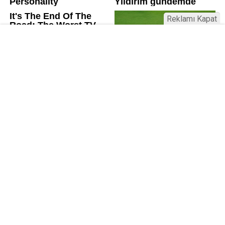
Reklamı Kapat
Kamu Bülteni © 2023
Anasayfa
Künye
İletişim
Gizlilik İlkeleri
Sitene Ekle