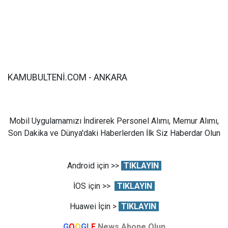
KAMUBULTENİ.COM - ANKARA
Mobil Uygulamamızı İndirerek Personel Alımı, Memur Alımı,
Son Dakika ve Dünya'daki Haberlerden İlk Siz Haberdar Olun
Android için >>
TIKLAYIN
İOS için >>
TIKLAYIN
Huawei İçin >
TIKLAYIN
G
O
O
G
L
E
News Abone Olun