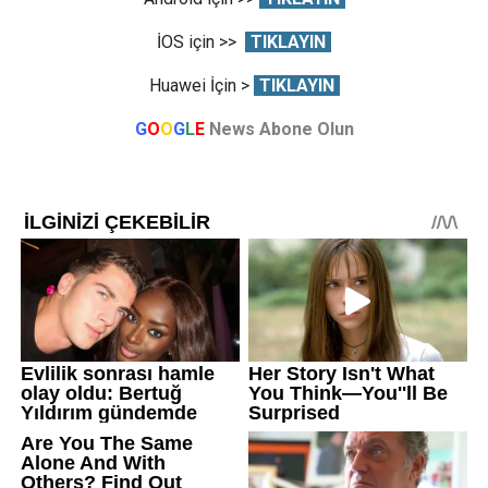
İOS için >>
TIKLAYIN
Huawei İçin >
TIKLAYIN
G
O
O
G
L
E
News Abone Olun