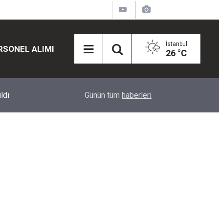
İstanbul
RSONEL ALIMI
26 °C
12:45
Eğiti Bir Sen'den Kadınlar İçin Olay Teklif: Çal
Günün tüm
haberleri