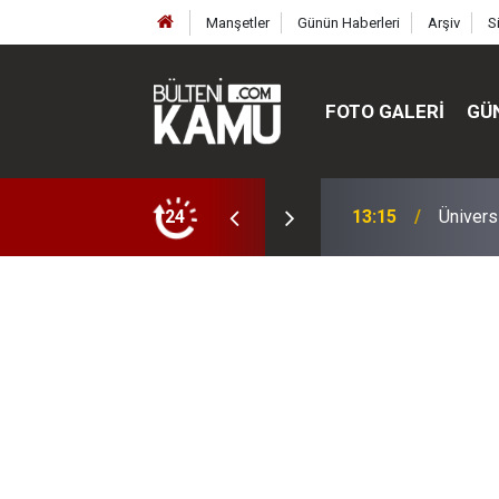
Manşetler
Günün Haberleri
Arşiv
S
FOTO GALERI
GÜ
ülte ve enstitüler kuruldu, bazıları kapatıldı
24
13:00
MEB’de 