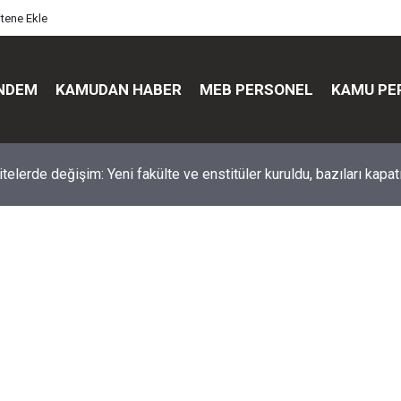
itene Ekle
NDEM
KAMUDAN HABER
MEB PERSONEL
KAMU PE
üst düzey değişim: Genel müdürler değişti, yeni isimler atandı