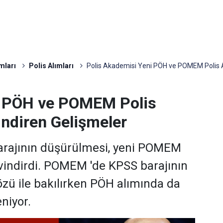
mları
Polis Alımları
Polis Akademisi Yeni PÖH ve POMEM Polis Al
i PÖH ve POMEM Polis
indiren Gelişmeler
arajının düşürülmesi, yeni POMEM
evindirdi. POMEM 'de KPSS barajının
zü ile bakılırken PÖH alımında da
niyor.