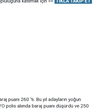
pluluğuna katılmak için >>
TIKLA TAKİP ET
aj puanı 260 'tı. Bu yıl adayların yoğun
MYO polis alıında baraj puanı düşürdü ve 250