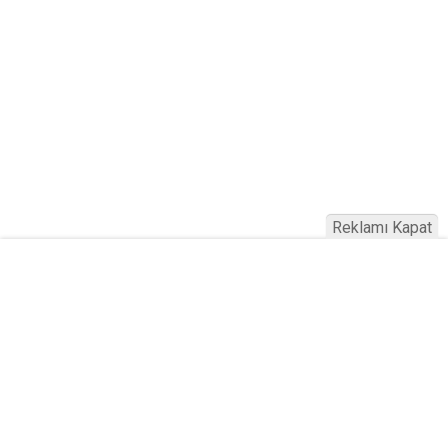
Reklamı Kapat
Mobil Uygulamamızı İndirerek Personel Alımı, Memur Alımı,
Son Dakika ve Dünya'daki Haberlerden İlk Siz Haberdar Olun
Android için >>
TIKLAYIN
İOS için >>
TIKLAYIN