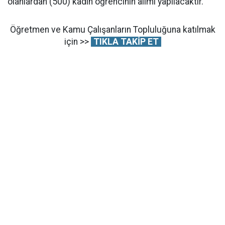
olanlardan (500) kadın öğrencinin alımı yapılacaktır.
Öğretmen ve Kamu Çalışanların Topluluğuna katılmak
için >>
TIKLA TAKİP ET