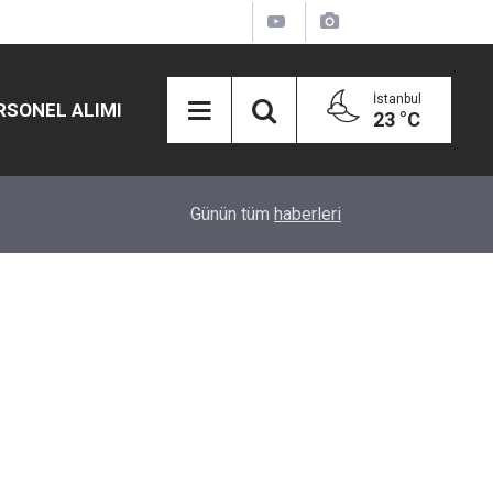
İstanbul
RSONEL ALIMI
23 °C
12:45
Eğiti Bir Sen'den Kadınlar İçin Olay Teklif: Çal
Günün tüm
haberleri