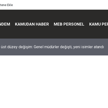
itene Ekle
NDEM
KAMUDAN HABER
MEB PERSONEL
KAMU PE
üst düzey değişim: Genel müdürler değişti, yeni isimler atandı