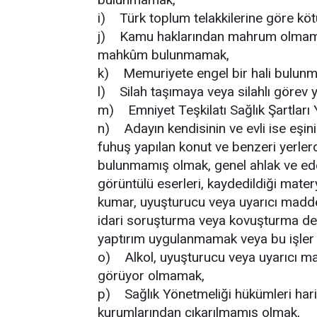
i) Türk toplum telakkilerine göre kö
j) Kamu haklarından mahrum olmamak
mahkûm bulunmamak,
k) Memuriyete engel bir hali bulun
l) Silah taşımaya veya silahlı görev
m) Emniyet Teşkilatı Sağlık Şartları Y
n) Adayın kendisinin ve evli ise eşini
fuhuş yapılan konut ve benzeri yerlerde
bulunmamış olmak, genel ahlak ve edebe
görüntülü eserleri, kaydedildiği mat
kumar, uyuşturucu veya uyarıcı madde
idari soruşturma veya kovuşturma de
yaptırım uygulanmamak veya bu işler
o) Alkol, uyuşturucu veya uyarıcı m
görüyor olmamak,
p) Sağlık Yönetmeliği hükümleri hariç
kurumlarından çıkarılmamış olmak,