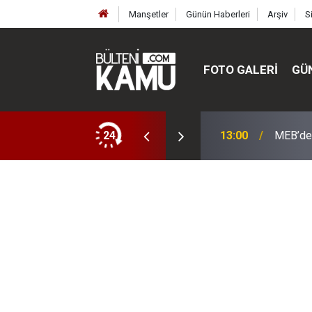
Manşetler
Günün Haberleri
Arşiv
S
FOTO GALERI
GÜ
ülte ve enstitüler kuruldu, bazıları kapatıldı
24
13:00
MEB’de 