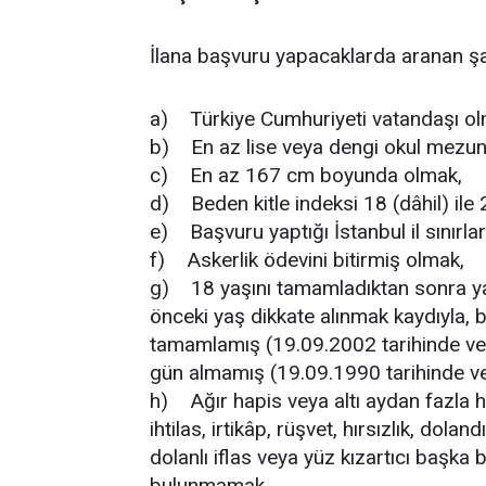
İlana başvuru yapacaklarda aranan şar
a) Türkiye Cumhuriyeti vatandaşı ol
b) En az lise veya dengi okul mezu
c) En az 167 cm boyunda olmak,
d) Beden kitle indeksi 18 (dâhil) ile
e) Başvuru yaptığı İstanbul il sınırlar
f) Askerlik ödevini bitirmiş olmak,
g) 18 yaşını tamamladıktan sonra ya
önceki yaş dikkate alınmak kaydıyla, ba
tamamlamış (19.09.2002 tarihinde v
gün almamış (19.09.1990 tarihinde 
h) Ağır hapis veya altı aydan fazla h
ihtilas, irtikâp, rüşvet, hırsızlık, dolan
dolanlı iflas veya yüz kızartıcı başka
bulunmamak,