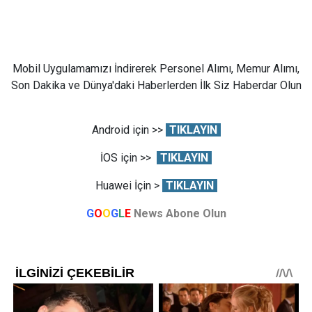
Mobil Uygulamamızı İndirerek Personel Alımı, Memur Alımı,
Son Dakika ve Dünya'daki Haberlerden İlk Siz Haberdar Olun
Android için >>
TIKLAYIN
İOS için >>
TIKLAYIN
Huawei İçin >
TIKLAYIN
G
O
O
G
L
E
News Abone Olun