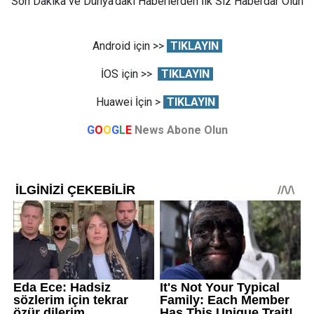
Son Dakika ve Dünya'daki Haberlerden İlk Siz Haberdar Olun
Android için >>
TIKLAYIN
İOS için >>
TIKLAYIN
Huawei İçin >
TIKLAYIN
G
O
O
G
L
E
News Abone Olun