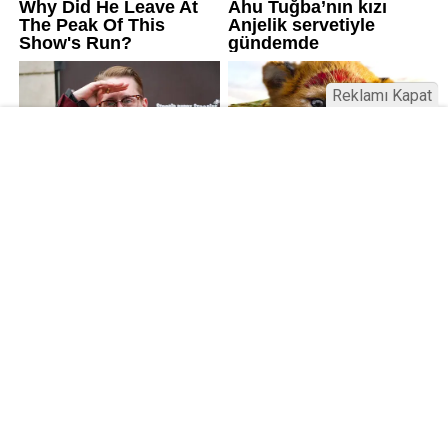
Reklamı Kapat
Kamu Bülteni © 2023
Anasayfa
Künye
İletişim
Gizlilik İlkeleri
Sitene Ekle