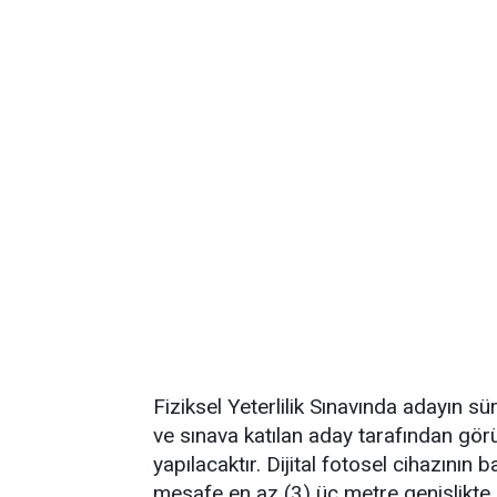
Fiziksel Yeterlilik Sınavında adayın sür
ve sınava katılan aday tarafından görüle
yapılacaktır. Dijital fotosel cihazının
mesafe en az (3) üç metre genişlikte o