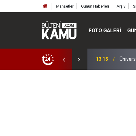
Manşetler
Günün Haberleri
Arşiv
S
FOTO GALERI
GÜ
ülte ve enstitüler kuruldu, bazıları kapatıldı
24
13:00
MEB’de 