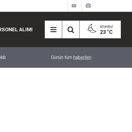
İstanbul
RSONEL ALIMI
23 °C
12:45
Eğiti Bir Sen'den Kadınlar İçin Olay Teklif: Çal
Günün tüm
haberleri