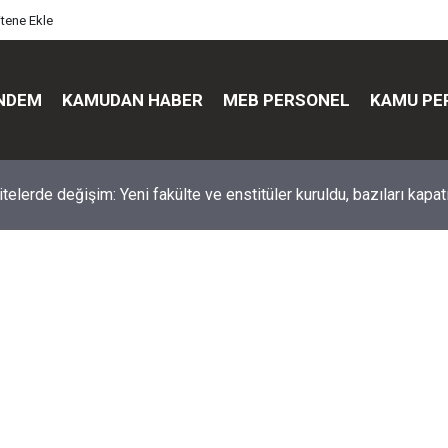
itene Ekle
NDEM
KAMUDAN HABER
MEB PERSONEL
KAMU PE
üst düzey değişim: Genel müdürler değişti, yeni isimler atandı