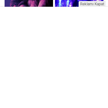
Reklamı Kapat
Kamu Bülteni © 2023
Anasayfa
Künye
İletişim
Gizlilik İlkeleri
Sitene Ekle