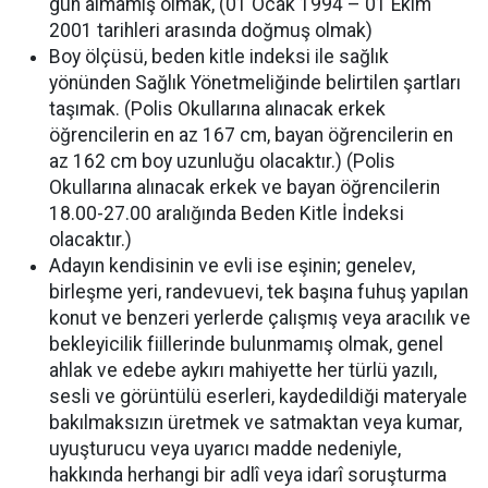
gün almamış olmak, (01 Ocak 1994 – 01 Ekim
2001 tarihleri arasında doğmuş olmak)
Boy ölçüsü, beden kitle indeksi ile sağlık
yönünden Sağlık Yönetmeliğinde belirtilen şartları
taşımak. (Polis Okullarına alınacak erkek
öğrencilerin en az 167 cm, bayan öğrencilerin en
az 162 cm boy uzunluğu olacaktır.) (Polis
Okullarına alınacak erkek ve bayan öğrencilerin
18.00-27.00 aralığında Beden Kitle İndeksi
olacaktır.)
Adayın kendisinin ve evli ise eşinin; genelev,
birleşme yeri, randevuevi, tek başına fuhuş yapılan
konut ve benzeri yerlerde çalışmış veya aracılık ve
bekleyicilik fiillerinde bulunmamış olmak, genel
ahlak ve edebe aykırı mahiyette her türlü yazılı,
sesli ve görüntülü eserleri, kaydedildiği materyale
bakılmaksızın üretmek ve satmaktan veya kumar,
uyuşturucu veya uyarıcı madde nedeniyle,
hakkında herhangi bir adlî veya idarî soruşturma