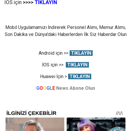
İOS için
>>>>
TIKLAYIN
Mobil Uygulamamızı İndirerek Personel Alımı, Memur Alımı,
Son Dakika ve Dünya'daki Haberlerden İlk Siz Haberdar Olun
Android için >>
TIKLAYIN
İOS için >>
TIKLAYIN
Huawei İçin >
TIKLAYIN
G
O
O
G
L
E
News Abone Olun