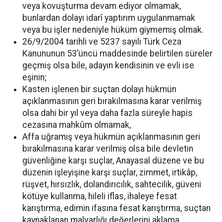
veya kovuşturma devam ediyor olmamak,
bunlardan dolayı idarî yaptırım uygulanmamak
veya bu işler nedeniyle hüküm giymemiş olmak.
26/9/2004 tarihli ve 5237 sayılı Türk Ceza
Kanununun 53’üncü maddesinde belirtilen süreler
geçmiş olsa bile, adayın kendisinin ve evli ise
eşinin;
Kasten işlenen bir suçtan dolayı hükmün
açıklanmasının geri bırakılmasına karar verilmiş
olsa dahi bir yıl veya daha fazla süreyle hapis
cezasına mahkûm olmamak,
Affa uğramış veya hükmün açıklanmasının geri
bırakılmasına karar verilmiş olsa bile devletin
güvenliğine karşı suçlar, Anayasal düzene ve bu
düzenin işleyişine karşı suçlar, zimmet, irtikâp,
rüşvet, hırsızlık, dolandırıcılık, sahtecilik, güveni
kötüye kullanma, hileli iflas, ihaleye fesat
karıştırma, edimin ifasına fesat karıştırma, suçtan
kaynaklanan malvarlığı değerlerini aklama,