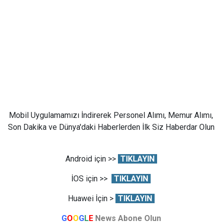
Mobil Uygulamamızı İndirerek Personel Alımı, Memur Alımı,
Son Dakika ve Dünya'daki Haberlerden İlk Siz Haberdar Olun
Android için >>
TIKLAYIN
İOS için >>
TIKLAYIN
Huawei İçin >
TIKLAYIN
G
O
O
G
L
E
News Abone Olun