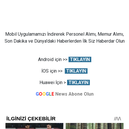
Mobil Uygulamamızı İndirerek Personel Alımı, Memur Alımı,
Son Dakika ve Dünya'daki Haberlerden İlk Siz Haberdar Olun
Android için >>
TIKLAYIN
İOS için >>
TIKLAYIN
Huawei İçin >
TIKLAYIN
G
O
O
G
L
E
News Abone Olun