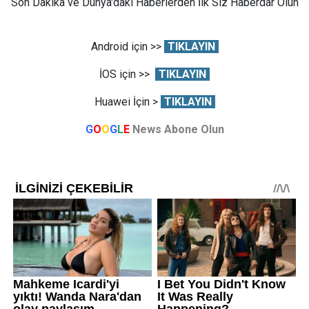
Son Dakika ve Dünya'daki Haberlerden İlk Siz Haberdar Olun
Android için >>
TIKLAYIN
İOS için >>
TIKLAYIN
Huawei İçin >
TIKLAYIN
G
O
O
G
L
E
News Abone Olun