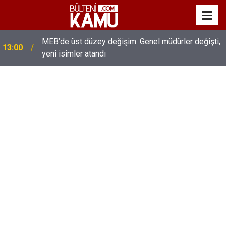
MEB’de üst düzey değişim: Genel müdürler değişti,
13:00
yeni isimler atandı
Eğiti Bir Sen'den Kadınlar İçin Olay Teklif: Çalışma
12:45
Süresi 4 Güne Düşürülsün