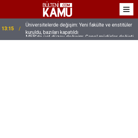
MEB’de üst düzey değişim: Genel müdürler değişti,
13:00
yeni isimler atandı