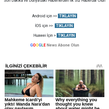
Son Dakika ve Dünya'daki Haberlerden İlk Siz Haberdar Olun
Android için >>
TIKLAYIN
İOS için >>
TIKLAYIN
Huawei İçin >
TIKLAYIN
G
O
O
G
L
E
News Abone Olun