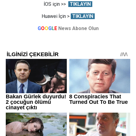
İOS için >>
TIKLAYIN
Huawei İçin >
TIKLAYIN
G
O
O
G
L
E
News Abone Olun