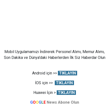
Mobil Uygulamamızı İndirerek Personel Alımı, Memur Alımı,
Son Dakika ve Dünya'daki Haberlerden İlk Siz Haberdar Olun
Android için >>
TIKLAYIN
İOS için >>
TIKLAYIN
Huawei İçin >
TIKLAYIN
G
O
O
G
L
E
News Abone Olun