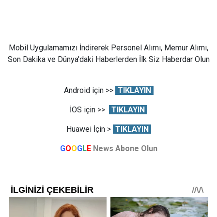
Mobil Uygulamamızı İndirerek Personel Alımı, Memur Alımı,
Son Dakika ve Dünya'daki Haberlerden İlk Siz Haberdar Olun
Android için >>
TIKLAYIN
İOS için >>
TIKLAYIN
Huawei İçin >
TIKLAYIN
G
O
O
G
L
E
News Abone Olun