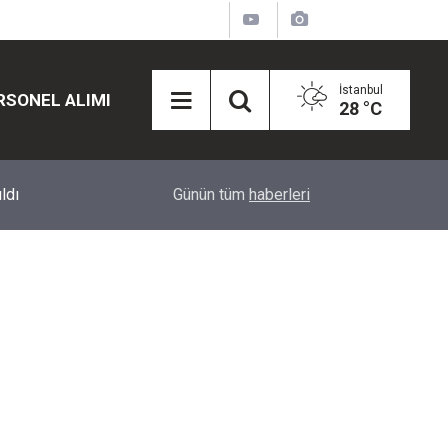
İstanbul
RSONEL ALIMI
28 °C
12:45
Eğiti Bir Sen'den Kadınlar İçin Olay Teklif: Çal
Günün tüm
haberleri