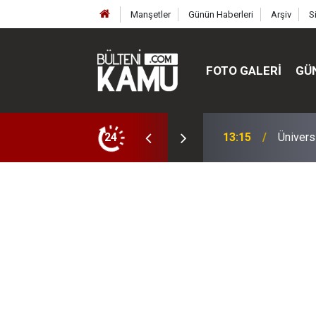
Manşetler
Günün Haberleri
Arşiv
S
FOTO GALERI
GÜ
ülte ve enstitüler kuruldu, bazıları kapatıldı
24
13:00
MEB’de 