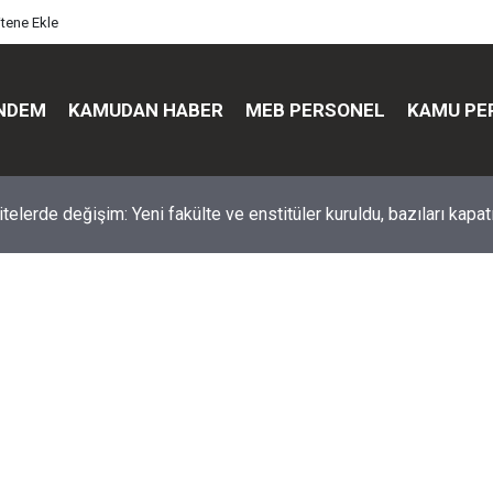
itene Ekle
NDEM
KAMUDAN HABER
MEB PERSONEL
KAMU PE
üst düzey değişim: Genel müdürler değişti, yeni isimler atandı